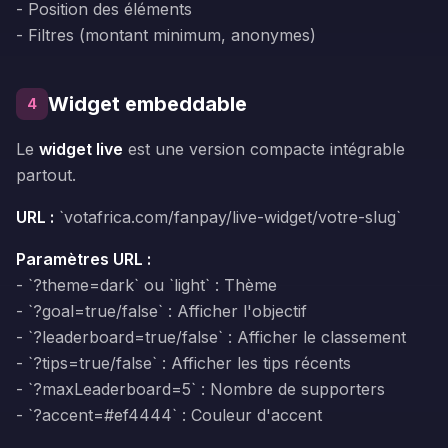
- Position des éléments
- Filtres (montant minimum, anonymes)
Widget embeddable
4
Le
widget live
est une version compacte intégrable
partout.
URL :
`votafrica.com/fanpay/live-widget/votre-slug`
Paramètres URL :
- `?theme=dark` ou `light` : Thème
- `?goal=true/false` : Afficher l'objectif
- `?leaderboard=true/false` : Afficher le classement
- `?tips=true/false` : Afficher les tips récents
- `?maxLeaderboard=5` : Nombre de supporters
- `?accent=#ef4444` : Couleur d'accent