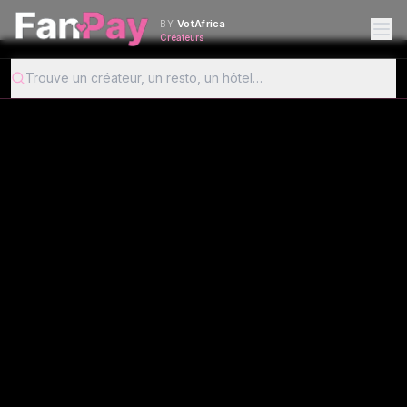
VotAfrica
BY
Créateurs
Trouve un créateur, un resto, un hôtel…