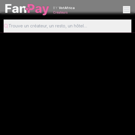
VotAfrica
BY
Créateurs
Trouve un créateur, un resto, un hôtel…