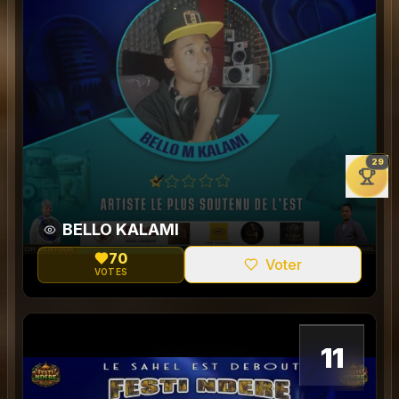
29
BELLO KALAMI
70
Voter
VOTES
0
11