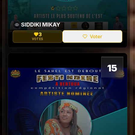
SIDDIKI MIKAY
3
Voter
VOTES
0
15