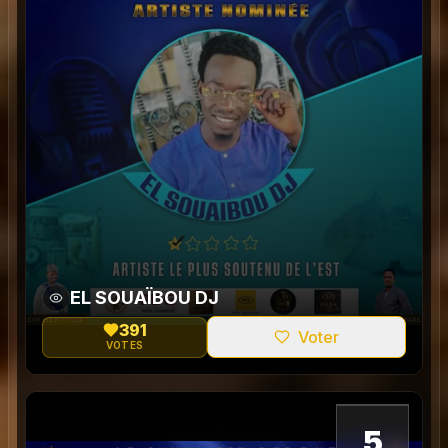
EL SOUAÏBOU DJ
391
Voter
VOTES
0
5