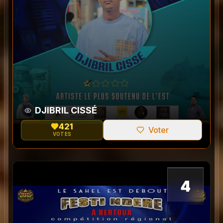
DJIBRIL CISSÉ
421
Voter
VOTES
0
4