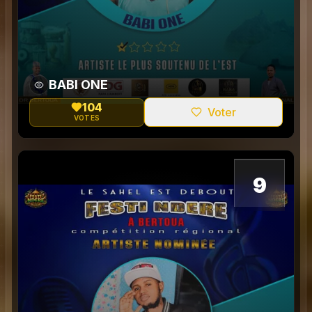
BABI ONE
104
Voter
VOTES
0
9