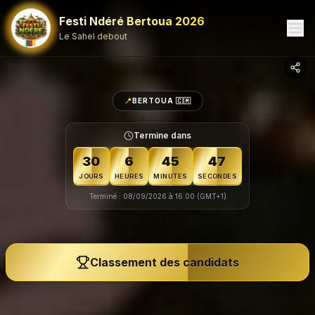
Festi Ndéré Bertoua 2026
Le Sahel debout
📍
BERTOUA 🇨🇲
Termine dans
30
6
45
42
JOURS
HEURES
MINUTES
SECONDES
Terminé : 08/09/2026 à 16:00 (GMT+1)
Classement des candidats