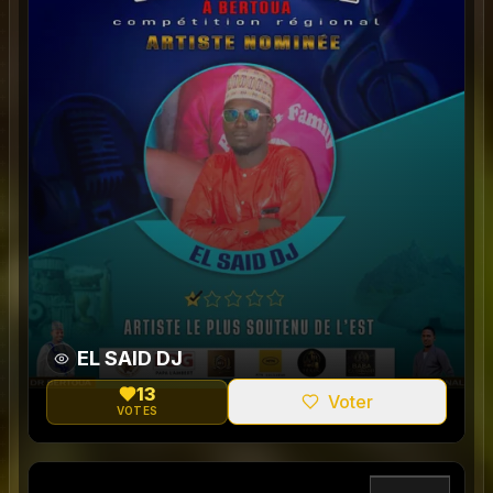
EL SAID DJ
13
Voter
VOTES
0