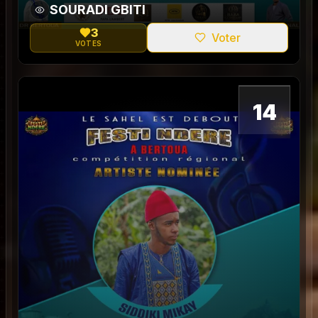
SOURADI GBITI
3
Voter
VOTES
0
14