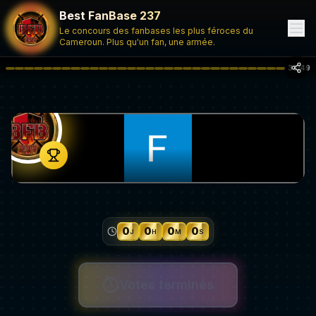
Best FanBase 237
Le concours des fanbases les plus féroces du
Cameroun. Plus qu'un fan, une armée.
33
/
49
0
0
0
0
J
H
M
S
Votes terminés