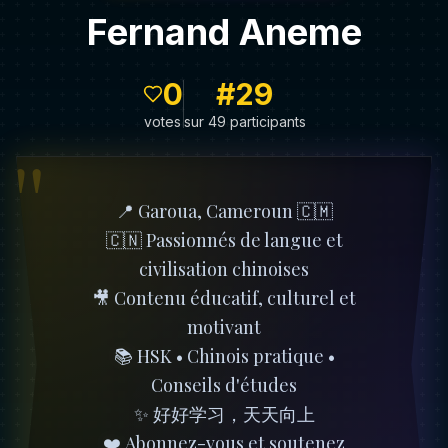
Fernand Aneme
0
#
29
votes
sur 49 participants
"
📍 Garoua, Cameroun 🇨🇲
🇨🇳 Passionnés de langue et
civilisation chinoises
🎥 Contenu éducatif, culturel et
motivant
📚 HSK • Chinois pratique •
Conseils d'études
✨ 好好学习，天天向上
❤️ Abonnez-vous et soutenez