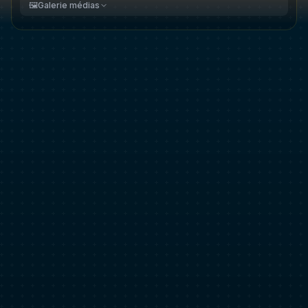
🖼️
Galerie médias