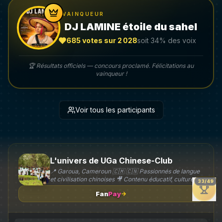
VAINQUEUR
DJ LAMINE étoile du sahel
685
votes sur
2 028
soit
34
% des voix
🏆 Résultats officiels — concours proclamé. Félicitations au
vainqueur !
Voir tous les participants
L'univers de
UGa Chinese-Club
📍 Garoua, Cameroun 🇨🇲 🇨🇳 Passionnés de langue
et civilisation chinoises 🎥 Contenu éducatif, culturel et
33
/
49
motivant 📚 HSK • Chinois pratique • Conseils
Fan
Pay
→
d'études ✨ 好好学习，天天向上 ❤️ Abonnez-vous et
soutenez notre mission de rapprocher le Cameroun et
la Chine.