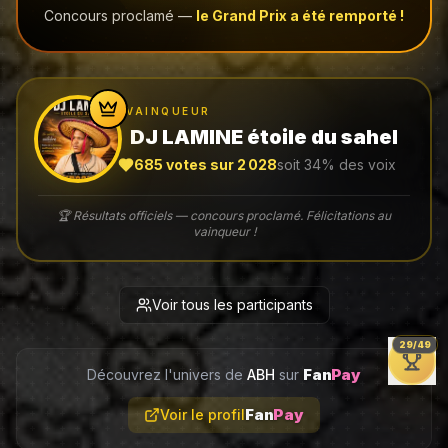
Concours proclamé —
le Grand Prix a été remporté !
VAINQUEUR
DJ LAMINE étoile du sahel
685
votes sur
2 028
soit
34
% des voix
🏆 Résultats officiels — concours proclamé. Félicitations au
vainqueur !
Voir tous les participants
29
/
49
Fan
Pay
Découvrez l'univers de
ABH
sur
Fan
Pay
Voir le profil