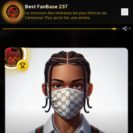
Best FanBase 237
Le concours des fanbases les plus féroces du
Cameroun. Plus qu'un fan, une armée.
29
/
49