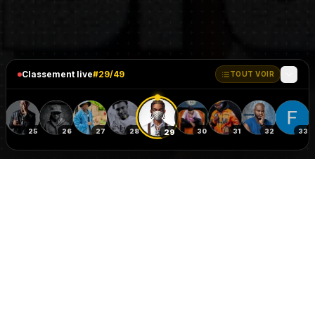
Classement live
#
29
/
49
TOUT VOIR
4
25
26
27
28
30
31
32
33
29
Best FanBase 237