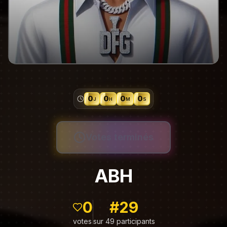
0
0
0
0
J
H
M
S
Votes terminés
ABH
0
#
29
votes
sur 49 participants